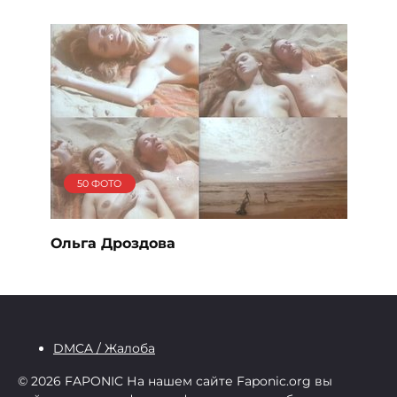
50 ФОТО
Ольга Дроздова
DMCA / Жалоба
© 2026 FAPONIC
На нашем сайте Faponic.org вы